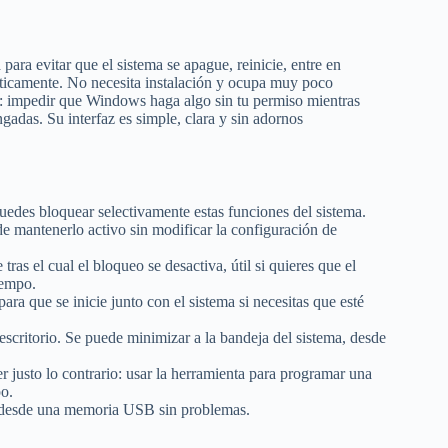
ara evitar que el sistema se apague, reinicie, entre en
áticamente. No necesita instalación y ocupa muy poco
a: impedir que Windows haga algo sin tu permiso mientras
ngadas. Su interfaz es simple, clara y sin adornos
uedes bloquear selectivamente estas funciones del sistema.
de mantenerlo activo sin modificar la configuración de
as el cual el bloqueo se desactiva, útil si quieres que el
iempo.
a que se inicie junto con el sistema si necesitas que esté
 escritorio. Se puede minimizar a la bandeja del sistema, desde
 justo lo contrario: usar la herramienta para programar una
po.
se desde una memoria USB sin problemas.