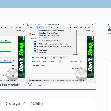
C
d
co
a 
ación y reinicio en Windows
Descargar [ZIP] (32bits)