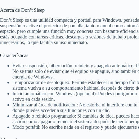
Acerca de Don’t Sleep
Don’t Sleep es una utilidad compacta y portátil para Windows, pensada p
suspensión o active el protector de pantalla, tanto manual como autom
espacio, pero cumple una función muy concreta con bastante eficienci
estás ocupado con tareas críticas, descargas o sesiones de trabajo prolo
innecesarios, lo que facilita su uso inmediato.
Características
Evitar suspensión, hibernación, reinicio y apagado automático: P
No se trata solo de evitar que el equipo se apague, sino también 
energía de Windows.
Temporizador de desbloqueo: Permite establecer un tiempo límite tr
sistema vuelva a su comportamiento habitual después de cierto t
Inicio automático con Windows (opcional): Puedes configurarlo par
activo en cada sesión.
Minimizar al área de notificación: No estorba ni interfiere con tu
donde puedes acceder a sus funciones con un clic.
Apagado o reinicio programado: Si cambias de idea, puedes hacer
acción como apagar o reiniciar el sistema después de cierto tiem
Modo portátil: No escribe nada en el registro y puede ejecutar