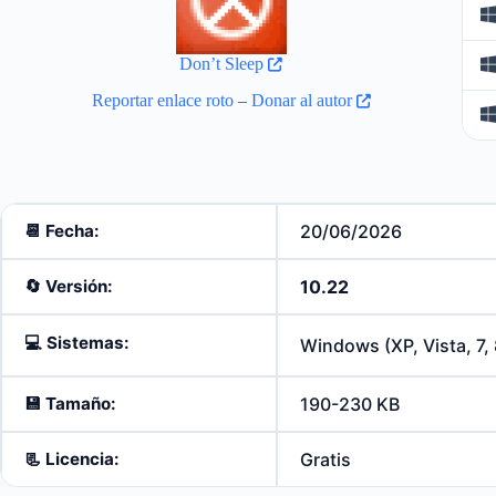
Don’t Sleep
Reportar enlace roto
–
Donar al autor
📆 Fecha:
20/06/2026
🔄️
Versión:
10.22
💻
Sistemas:
Windows (XP, Vista, 7, 8
💾
Tamaño:
190-230 KB
📃
Licencia:
Gratis