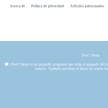
Saltar
Acerca de
Política de privacidad
Artículos patrocinados
al
contenido
Don’t Sleep
| Don't Sleep es un pequeño programa que evita el apagado del si
reinicio. También previene el inicio de sesión fu