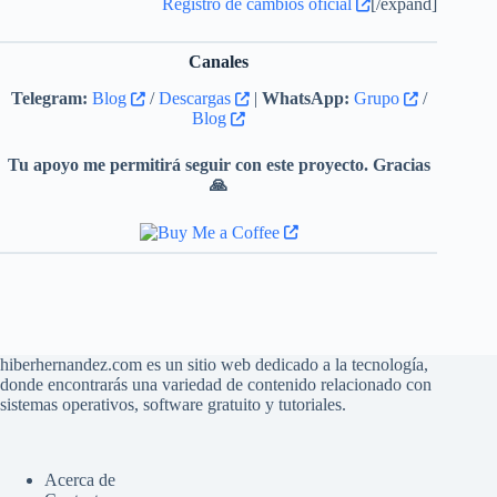
Registro de cambios oficial
[/expand]
versión
5.40
).
Convertidor de audio: las estadísticas
Canales
no se contabilizaban si estaba
Telegram:
Blog
/
Descargas
|
WhatsApp:
Grupo
/
activada la opción
«eliminar archivos
Blog
de origen»
y la carpeta de destino era
la misma que la de origen.
Tu apoyo me permitirá seguir con este proyecto. Gracias
🙏
Convertidor de audio: el tramado
(dithering) no se desactivaba al
procesar archivos de
24 bits a 24
bits
.
Motor de sonido –
VST
: cambiar la
frecuencia de muestreo podía provocar
bloqueos en determinados complementos.
hiberhernandez.com es un sitio web dedicado a la tecnología,
donde encontrarás una variedad de contenido relacionado con
Reproductor: no se leían los números
sistemas operativos, software gratuito y tutoriales.
de disco en archivos
CUE
cuando se
almacenaban como etiquetas
Acerca de
personalizadas en el archivo de audio.