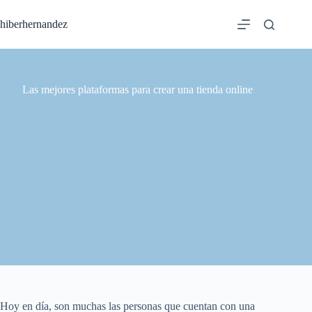
Saltar
al
hiberhernandez
contenido
Las mejores plataformas para crear una tienda online
Hoy en día, son muchas las personas que cuentan con una