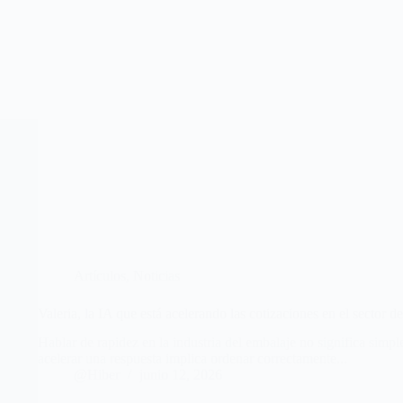
Artículos
,
Noticias
Valeria, la IA que está acelerando las cotizaciones en el sector de
Hablar de rapidez en la industria del embalaje no significa simp
acelerar una respuesta implica ordenar correctamente...
@Hiber
junio 12, 2026