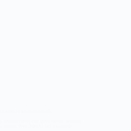
 basada en lenguaje natural
 presentaciones casi igual: menús, pestañas
lo mismo. Pero OpenAI está a punto de