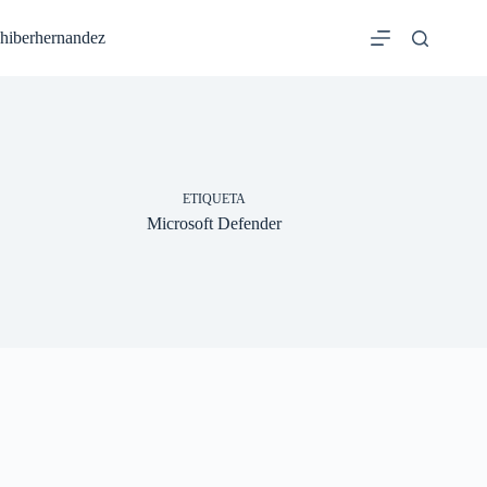
Saltar
al
hiberhernandez
contenido
ETIQUETA
Microsoft Defender