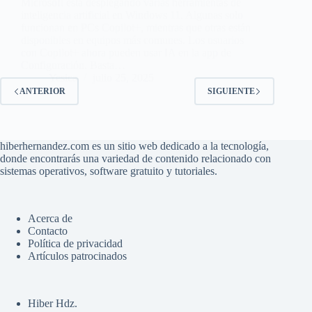
Microsoft está desplegando varias herramientas de
inteligencia artificial en Windows 11. Algunas solo
funcionan en PCs Copilot+, mientras que otras están
disponibles en equipos más comunes. Los usuarios
con Copilot+ ahora pueden usar IA en la app de
Configuración. Basta…
Yesica
julio 25, 2025
ANTERIOR
SIGUIENTE
hiberhernandez.com es un sitio web dedicado a la tecnología,
donde encontrarás una variedad de contenido relacionado con
sistemas operativos, software gratuito y tutoriales.
Acerca de
Contacto
Política de privacidad
Artículos patrocinados
Hiber Hdz.