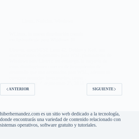
Linux
,
Noticias
,
Windows
WLinux, la nueva distribución creada
exclusivamente para Windows 10
Ubuntu, openSUSE Leap 42, Debian y Kali, son
distribuciones disponibles para WSL (Subsistema de
Windows para Linux); sin embargo, la mayoría de
estas distribuciones carecen de herramientas de
desarrollo que son necesarios para WSL, además de
contener paquetes innecesarios, como…
@Hiber
septiembre 25, 2018
ANTERIOR
SIGUIENTE
hiberhernandez.com es un sitio web dedicado a la tecnología,
donde encontrarás una variedad de contenido relacionado con
sistemas operativos, software gratuito y tutoriales.