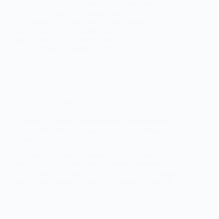
Cuando adquirí por primera mi teléfono móvil con
Android, me gustaba husmear hasta lo más recóndito
del sistema operativo, instalar aplicaciones tras
aplicaciones, y hacerle todo lo que se me viniera en
gana. Y una de las primeras cosas que…
@Hiber
octubre 2, 2018
Internet
,
Noticias
Entérate si tu correo electrónico fue comprometido
con Firefox Monitor, el nuevo servicio de Mozilla
Firefox
¿Alguna has llegado a pensar si fuiste víctima de una
violación de datos mediante tu correo electrónico?
Lo más seguro es que te hayas dado de alta en algún
servicio web usando tu cuenta de correo, y jamás te
enteraste…
@Hiber
septiembre 26, 2018