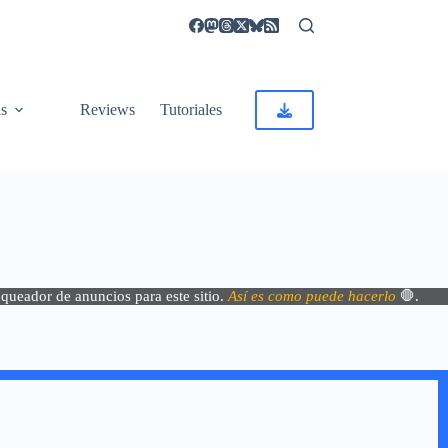
as
Reviews
Tutoriales
oqueador de anuncios para este sitio.
Así es como puede hacerlo
🛑.