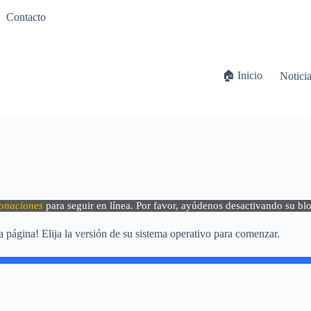
Contacto
🏠 Inicio
Notici
onaciones
para seguir en línea. Por favor, ayúdenos desactivando su bl
a página! Elija la versión de su sistema operativo para comenzar.