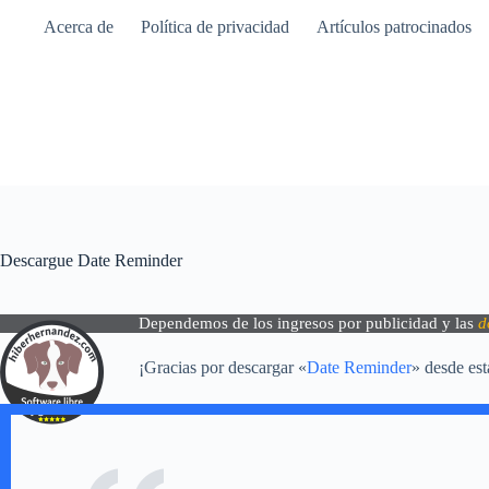
Saltar
Acerca de
Política de privacidad
Artículos patrocinados
al
contenido
Descargue Date Reminder
Dependemos de los ingresos por publicidad y las
d
¡Gracias por descargar «
Date Reminder
» desde est