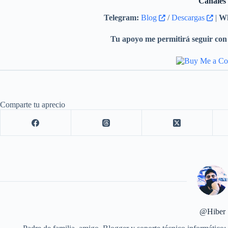
Canales
Se corrigió un enlace incorrecto en “Más infor
el menú de Windows Update al escritorio.
Telegram:
Blog
/
Descargas
|
Wh
Se mejoró la apariencia de la página de Inform
Tu apoyo me permitirá seguir con 
aplicación ya no aparece demasiado pequeña y l
Los iconos de la barra de herramientas también
Comparte tu aprecio
@Hiber