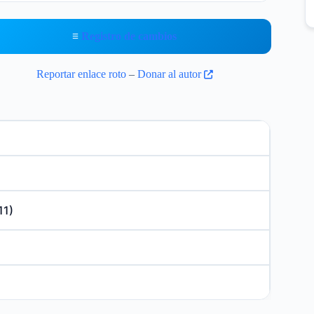
≡
Registro de cambios
Reportar enlace roto
–
Donar al autor
11)