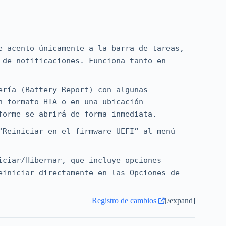
e acento únicamente a la barra de tareas,
 de notificaciones. Funciona tanto en
ería (Battery Report) con algunas
n formato HTA o en una ubicación
forme se abrirá de forma inmediata.
“Reiniciar en el firmware UEFI” al menú
iciar/Hibernar, que incluye opciones
einiciar directamente en las Opciones de
Registro de cambios
[/expand]
ctos para las Opciones de inicio avanzado
rectos → Apagar.