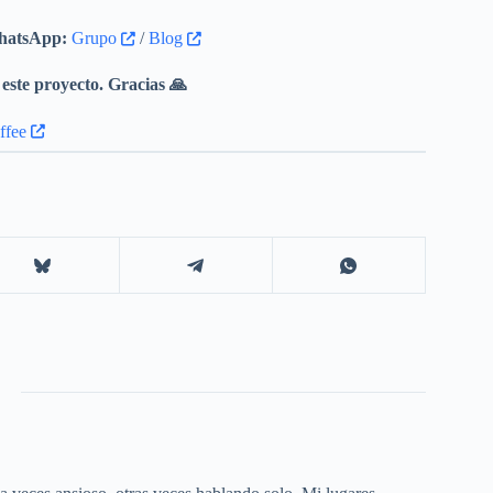
mación” en la página que permite añadir
atsApp:
Grupo
/
Blog
ación: la fuente de la versión de la
este proyecto. Gracias 🙏
os iconos ya no se ven borrosos.
 ya no aparecen borrosos.