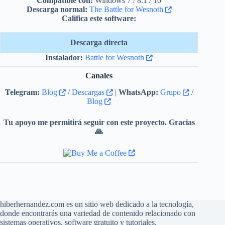
Compatible con:
Windows 7 / 8.1 / 10
jugadores disponible en el servidor
Descarga normal:
The Battle for Wesnoth
oficial de complementos: nuevas
Califica este software:
campañas, facciones y mapas
multijugador con mecánicas y obras de
Descarga directa
arte nuevas y únicas.
Instalador:
Battle for Wesnoth
Compatibilidad multiplataforma con
Canales
Microsoft Windows, Apple macOS y
Telegram:
Blog
/
Descargas
|
WhatsApp:
Grupo
/
GNU/Linux.
Blog
Tu apoyo me permitirá seguir con este proyecto. Gracias
🙏
hiberhernandez.com es un sitio web dedicado a la tecnología,
donde encontrarás una variedad de contenido relacionado con
sistemas operativos, software gratuito y tutoriales.