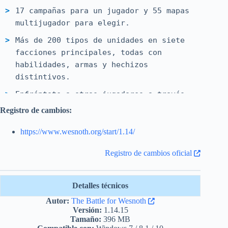
17 campañas para un jugador y 55 mapas
multijugador para elegir.
Más de 200 tipos de unidades en siete
facciones principales, todas con
habilidades, armas y hechizos
distintivos.
Enfréntate a otros jugadores a través
de Internet o desafía a tus amigos a
Registro de cambios:
través de una red privada / local o un
asiento caliente.
https://www.wesnoth.org/start/1.14/
Traducido a más de 30 idiomas
Registro de cambios oficial
diferentes.
Motor altamente modificable que
Detalles técnicos
combina secuencias de
Autor:
The Battle for Wesnoth
comandos WML y Lua
Versión:
1.14.15
Toneladas de contenido creado por
Tamaño:
396 MB