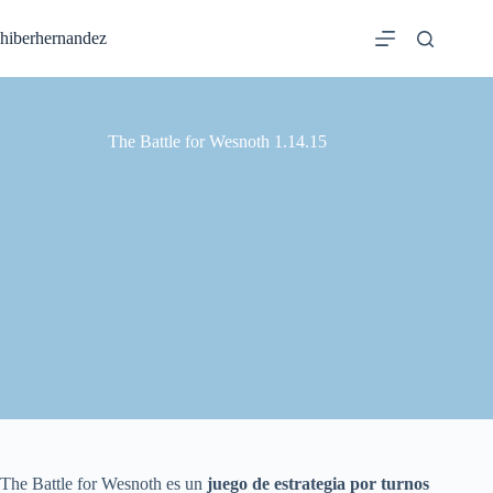
Saltar
al
hiberhernandez
contenido
The Battle for Wesnoth 1.14.15
The Battle for Wesnoth es un
juego de estrategia por turnos