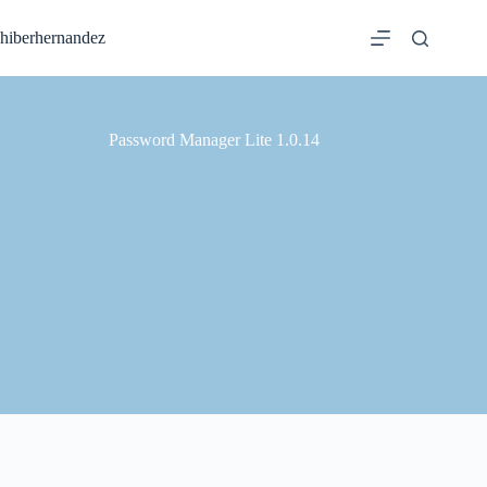
Saltar
al
hiberhernandez
contenido
Password Manager Lite 1.0.14