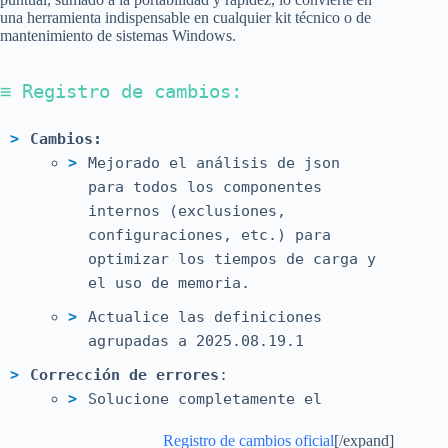
una herramienta indispensable en cualquier kit técnico o de
mantenimiento de sistemas Windows.
≡ Registro de cambios:
Cambios:
Mejorado el análisis de json
para todos los componentes
internos (exclusiones,
configuraciones, etc.) para
optimizar los tiempos de carga y
el uso de memoria.
Actualice las definiciones
agrupadas a 2025.08.19.1
Corrección de errores
:
Solucione completamente el
problema relacionado con la red
Registro de cambios oficial
[/expand]
para las conexiones TLS. Las