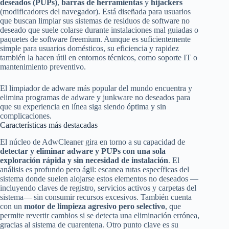
deseados (PUPs)
,
barras de herramientas
y
hijackers
(modificadores del navegador). Está diseñada para usuarios
que buscan limpiar sus sistemas de residuos de software no
deseado que suele colarse durante instalaciones mal guiadas o
paquetes de software freemium. Aunque es suficientemente
simple para usuarios domésticos, su eficiencia y rapidez
también la hacen útil en entornos técnicos, como soporte IT o
mantenimiento preventivo.
El limpiador de adware más popular del mundo encuentra y
elimina programas de adware y junkware no deseados para
que su experiencia en línea siga siendo óptima y sin
complicaciones.
Características más destacadas
El núcleo de AdwCleaner gira en torno a su capacidad de
detectar y eliminar adware y PUPs con una sola
exploración rápida y sin necesidad de instalación
. El
análisis es profundo pero ágil: escanea rutas específicas del
sistema donde suelen alojarse estos elementos no deseados —
incluyendo claves de registro, servicios activos y carpetas del
sistema— sin consumir recursos excesivos. También cuenta
con un
motor de limpieza agresivo pero selectivo
, que
permite revertir cambios si se detecta una eliminación errónea,
gracias al sistema de cuarentena. Otro punto clave es su