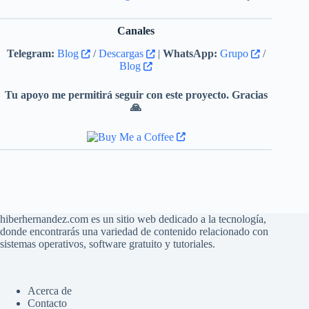
detecciones de OpenSSL no
Canales
funcionaban bien en las últimas
versiones, lo que provocaba
Telegram:
Blog
/
Descargas
|
WhatsApp:
Grupo
/
fallos de conexión.
Blog
Tu apoyo me permitirá seguir con este proyecto. Gracias
🙏
hiberhernandez.com es un sitio web dedicado a la tecnología,
donde encontrarás una variedad de contenido relacionado con
sistemas operativos, software gratuito y tutoriales.
Acerca de
Contacto