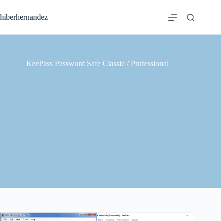
Saltar
al
hiberhernandez
contenido
KeePass Password Safe Classic / Professional