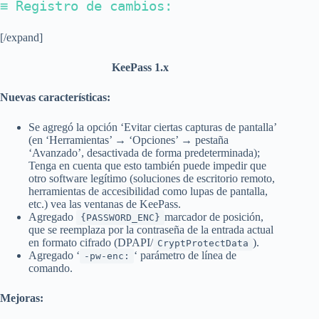
≡ Registro de cambios:
[/expand]
KeePass 1.x
Nuevas características:
Se agregó la opción ‘Evitar ciertas capturas de pantalla’
(en ‘Herramientas’ → ‘Opciones’ → pestaña
‘Avanzado’, desactivada de forma predeterminada);
Tenga en cuenta que esto también puede impedir que
otro software legítimo (soluciones de escritorio remoto,
herramientas de accesibilidad como lupas de pantalla,
etc.) vea las ventanas de KeePass.
Agregado
marcador de posición,
{PASSWORD_ENC}
que se reemplaza por la contraseña de la entrada actual
en formato cifrado (DPAPI/
).
CryptProtectData
Agregado ‘
‘ parámetro de línea de
-pw-enc:
comando.
Mejoras: