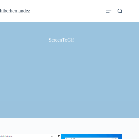
Saltar
al
hiberhernandez
contenido
ScreenToGif