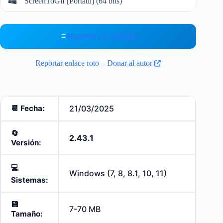
ScreenToGif [Portátil] (64 bits)
≡
Registro de cambios
Reportar enlace roto
–
Donar al autor
📆 Fecha:
21/03/2025
🔄️
2.43.1
Versión:
💻
Windows (7, 8, 8.1, 10, 11)
Sistemas:
💾
7-70 MB
Tamaño: