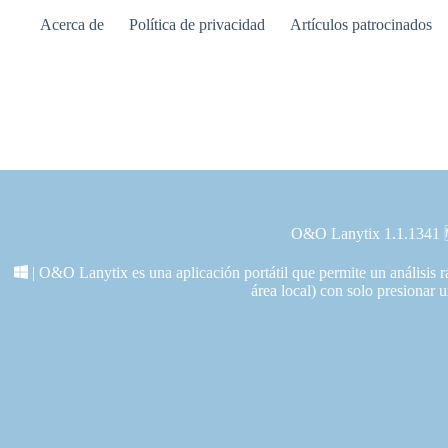
Saltar
Acerca de
Política de privacidad
Artículos patrocinados
al
contenido
O&O Lanytix 1.1.1341 
| O&O Lanytix es una aplicación portátil que permite un análisis 
área local) con solo presionar 