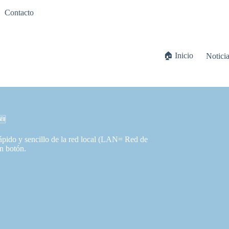
Contacto
🏠 Inicio
Notici
🆕
rápido y sencillo de la red local (LAN= Red de
un botón.