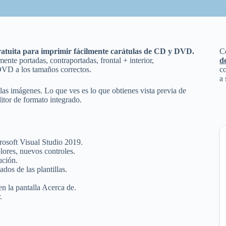
atuita para imprimir fácilmente carátulas de CD y DVD.
C
e portadas, contraportadas, frontal + interior,
d
DVD a los tamaños correctos.
co
a 
 las imágenes. Lo que ves es lo que obtienes vista previa de
itor de formato integrado.
crosoft Visual Studio 2019.
olores, nuevos controles.
ución.
dos de las plantillas.
 en la pantalla Acerca de.
.