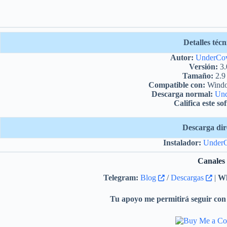
Detalles técn
Autor:
UnderCo
Versión:
3.
Tamaño:
2.9
Compatible con:
Window
Descarga normal:
Un
Califica este so
Descarga dir
Instalador:
Under
Canales
Telegram:
Blog
/
Descargas
|
Wh
Tu apoyo me permitirá seguir con 