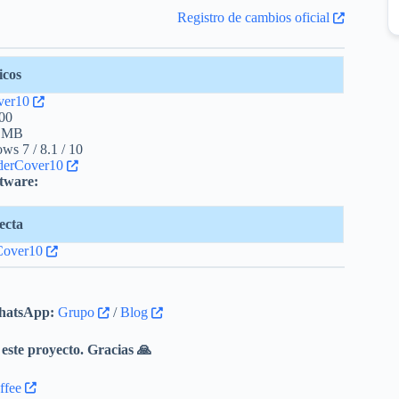
Registro de cambios oficial
icos
ver10
00
 MB
s 7 / 8.1 / 10
derCover10
ftware:
ecta
Cover10
atsApp:
Grupo
/
Blog
este proyecto. Gracias 🙏