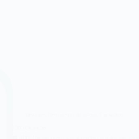
Descargas
,
Herramientas del sistema
,
Limpiadores
HiBit Uninstaller
| HiBit Uninstaller es la solución perfecta para desinstalar el