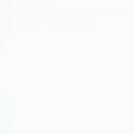
ESET AV Remover
| La herramienta ESET AV Remover le ayuda a eliminar casi t
instalado anteriormente en su sistema.
@Hiber
febrero 1, 2026
Descargas
,
Herramientas del sistema
,
Limpiadores