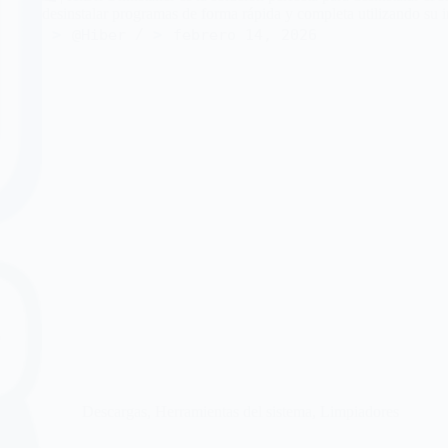
desinstalar programas de forma rápida y completa utilizando su in
@Hiber
febrero 14, 2026
Descargas
,
Herramientas del sistema
,
Limpiadores