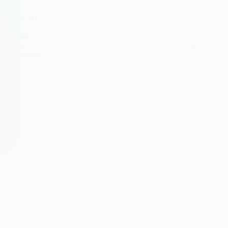
AllDup
| Herramienta gratuita para buscar y eliminar archivos duplic
búsqueda rápida encuentra duplicados de cualquier tipo de archi
vídeos.
@Hiber
diciembre 18, 2025
2 comen