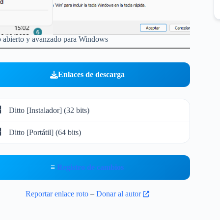
go abierto y avanzado para Windows
Enlaces de descarga
Ditto [Instalador] (32 bits)
Ditto [Portátil] (64 bits)
≡
Registro de cambios
Reportar enlace roto
–
Donar al autor