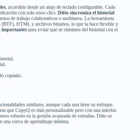
les
, accesible desde un atajo de teclado configurable. Cada
plicación con solo unos clics.
Ditto sincroniza el historial
ntornos de trabajo colaborativos o multitarea. La herramienta
o (RTF), HTML y archivos binarios, lo que la hace flexible y
s importantes
para evitar que se eliminen del historial con el
storial.
ial.
do copiado.
cionalidades similares, aunque cada una tiene su enfoque.
tras que CopyQ es más personalizable pero con una interfaz
nos robusto en la gestión avanzada de entradas. Ditto se
on una curva de aprendizaje mínima.