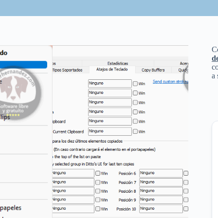
C
d
co
a 