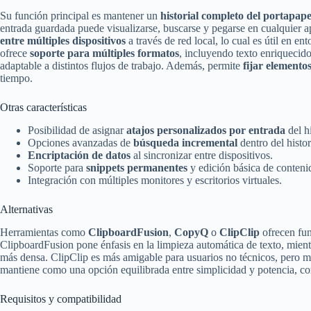
Su función principal es mantener un
historial completo del portapape
entrada guardada puede visualizarse, buscarse y pegarse en cualquier a
entre múltiples dispositivos
a través de red local, lo cual es útil en e
ofrece
soporte para múltiples formatos
, incluyendo texto enriquecid
adaptable a distintos flujos de trabajo. Además, permite
fijar elemento
tiempo.
Otras características
Posibilidad de asignar
atajos personalizados por entrada
del hi
Opciones avanzadas de
búsqueda incremental
dentro del histor
Encriptación de datos
al sincronizar entre dispositivos.
Soporte para
snippets permanentes
y edición básica de conteni
Integración con múltiples monitores y escritorios virtuales.
Alternativas
Herramientas como
ClipboardFusion
,
CopyQ
o
ClipClip
ofrecen fun
ClipboardFusion pone énfasis en la limpieza automática de texto, mien
más densa. ClipClip es más amigable para usuarios no técnicos, pero me
mantiene como una opción equilibrada entre simplicidad y potencia, c
Requisitos y compatibilidad