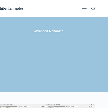
Saltar
al
hiberhernandez
contenido
Advanced Renamer