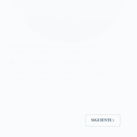
Pale Moon recibe una gran actualización con
soporte CSS moderno, AV1 y mejoras de seguridad
| Pale Moon es un navegador web potente,
ligero y de código abierto basado en Goanna;
disponible para Microsoft Windows y Linux, que se
centra en la eficiencia y la personalización.
junio 26, 2026
Descargas
,
Herramientas de
Internet
,
Navegadores web
SIGUIENTE